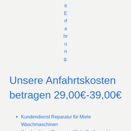
it
E
rf
a
hr
u
n
g.
Unsere Anfahrtskosten
betragen 29,00€-39,00€
Kundendienst Reparatur für Miele
Waschmaschinen