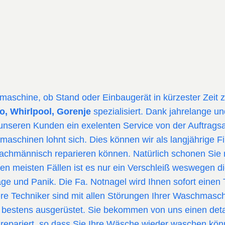
maschine, ob Stand oder Einbaugerät in kürzester Zeit 
o, Whirlpool, Gorenje
spezialisiert. Dank jahrelange u
unseren Kunden ein exelenten Service von der Auftragsa
maschinen lohnt sich. Dies können wir als langjährige
achmännisch reparieren können. Natürlich schonen Sie n
 den meisten Fällen ist es nur ein Verschleiß weswegen d
age und Panik. Die Fa. Notnagel wird Ihnen sofort einen 
e Techniker sind mit allen Störungen Ihrer Waschmasc
 bestens ausgerüstet. Sie bekommen von uns einen deta
repariert, so dass Sie Ihre Wäsche wieder waschen kön